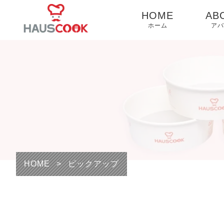
HOME
AB
ホーム
アバ
Yo
特
く
利
HOME
>
ピックアップ