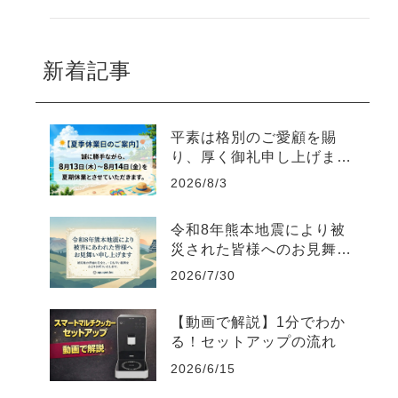
新着記事
平素は格別のご愛顧を賜
り、厚く御礼申し上げま
す。
2026/8/3
令和8年熊本地震により被
災された皆様へのお見舞い
と当社製品「スマートマル
2026/7/30
チクッカー」の対応につい
て
【動画で解説】1分でわか
る！セットアップの流れ
2026/6/15