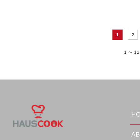
1
2
1 〜 1
HO
AB