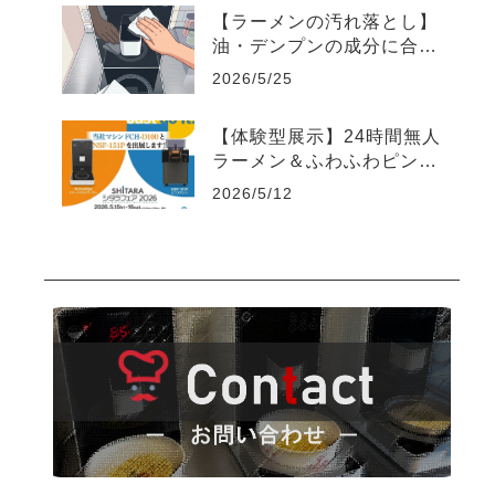
【ラーメンの汚れ落とし】
油・デンプンの成分に合わ
せた効率的な洗浄方法まと
2026/5/25
め
【体験型展示】24時間無人
ラーメン＆ふわふわピン
ス！店舗DXの未来を「シ
2026/5/12
タラフェア2026」で体感