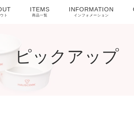
OUT
ITEMS
INFORMATION
ウト
商品一覧
インフォメーション
utubeチャンネル
スマートマルチクッ
ピックアップ
カー
定商取引法に基づ
お取扱方法
ピックアップ
表記
コンテナガード
レシピ
用規約
IH専用紙容器
お知らせ
ステンレス鍋
メンテナンス
フィルター
パーツ