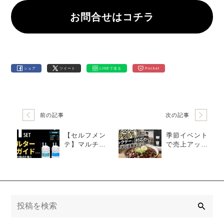
型スタイルは、カップ麺とは一線を画す美味しさと
お問合せはコチラ
楽しさで、若者から家族連れまで幅広く支持されて
います。 調理は最短。火もガスも不要で、誰でも
簡…
シェア
ツイート
LINEで送る
Pocket
前の記事
次の記事
【セルフメン
季節イベント
テ】マルチク
で売上アッ
ッカーのフィ
プ！『ブラッ
ルター交換ガ
クデー』対応
イド
の漢江ラーメ
ン活用メニュ
ー
検
索