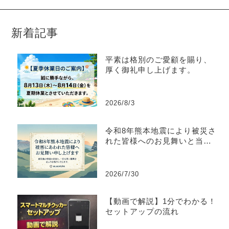
新着記事
平素は格別のご愛顧を賜り、
厚く御礼申し上げます。
2026/8/3
令和8年熊本地震により被災さ
れた皆様へのお見舞いと当社
製品「スマートマルチクッカ
ー」の対応について
2026/7/30
【動画で解説】1分でわかる！
セットアップの流れ